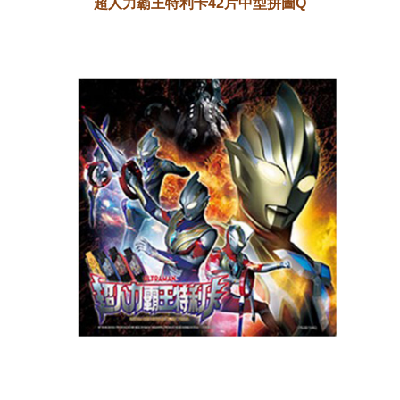
超人力霸王特利卡42片中型拼圖Q