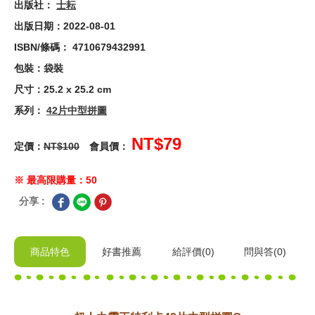
出版社：
士耘
出版日期：2022-08-01
ISBN/條碼： 4710679432991
包裝：袋裝
尺寸：25.2 x 25.2 cm
系列：
42片中型拼圖
NT$79
定價：
NT$100
會員價：
※ 最高限購量：50
分享 :
商品特色
好書推薦
給
評價(0)
問與答
(0)