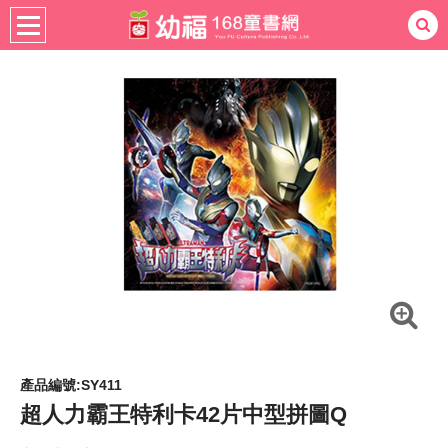
書籍分齡
適用年齡
4-6歲
熱門：
忍者兔
ㄅㄆㄇ學習
桌遊
掛圖
手指按按
拼圖
練習本
積木
黏土
有聲
3D立體書
繪本讀本
最強王
產品編號:SY411
超人力霸王特利卡42片中型拼圖Q