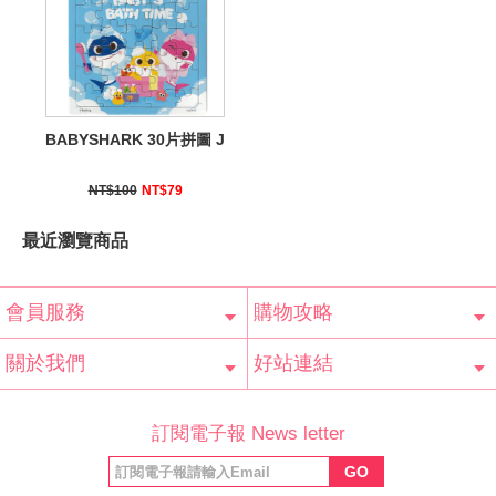
BABYSHARK 30片拼圖 J
NT$100
NT$79
最近瀏覽商品
會員服務
購物攻略
會員辨法
客服信箱
隱私條款
網站導覽
常見問題
購物說明
訂單查詢
關於我們
好站連結
公司簡介
最新消息
版權聲明
產品保固
等家寶寶社會
LINE官方帳號
Facebook 粉
訂閱電子報 News letter
福利協會
絲專頁
GO