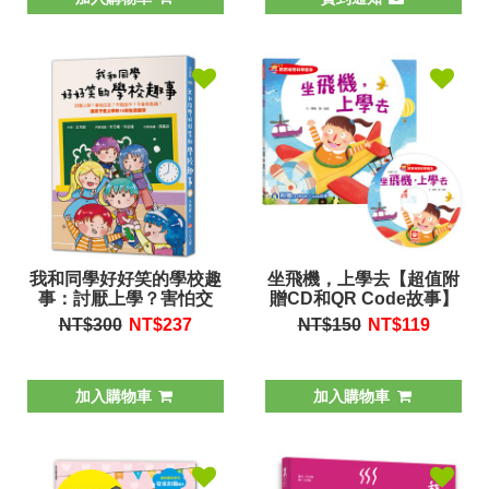
我和同學好好笑的學校趣
坐飛機，上學去【超值附
事：討厭上學？害怕交
贈CD和QR Code故事】
友？不敢說不？不會用馬
NT$300
NT$
237
NT$150
NT$
119
桶讓孩子愛上學的18則生
活趣事
加入購物車
加入購物車