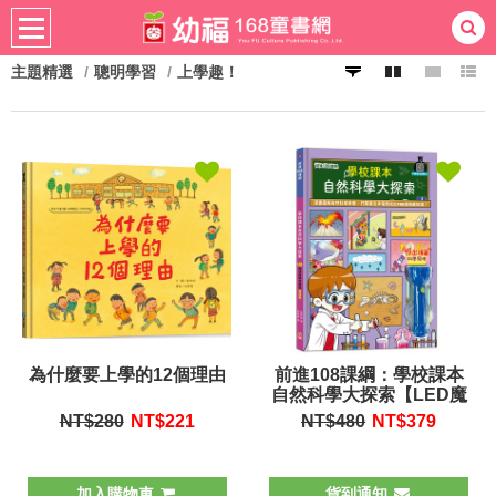
主題精選
聰明學習
上學趣！
熱門：
忍者兔
ㄅㄆㄇ學習
桌遊
掛圖
手指按按
拼圖
練習本
積木
黏土
有聲
3D立體書
繪本讀本
最強王
為什麼要上學的12個理由
前進108課綱：學校課本
自然科學大探索【LED魔
法科學手電筒遊戲書】
NT$280
NT$
221
NT$480
NT$
379
加入購物車
貨到通知