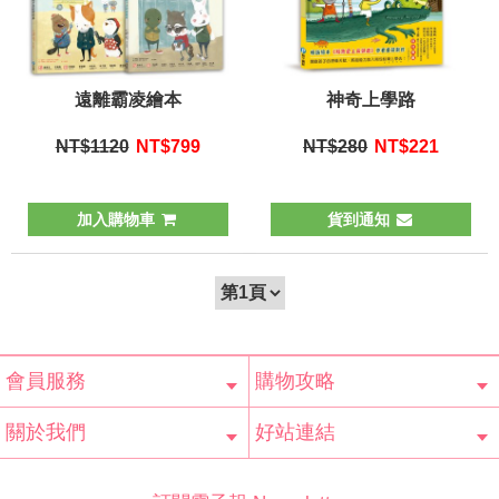
遠離霸凌繪本
神奇上學路
NT$1120
NT$
799
NT$280
NT$
221
加入購物車
貨到通知
會員服務
購物攻略
會員辨法
客服信箱
隱私條款
網站導覽
常見問題
購物說明
訂單查詢
關於我們
好站連結
公司簡介
最新消息
版權聲明
產品保固
等家寶寶社會
LINE官方帳號
Facebook 粉