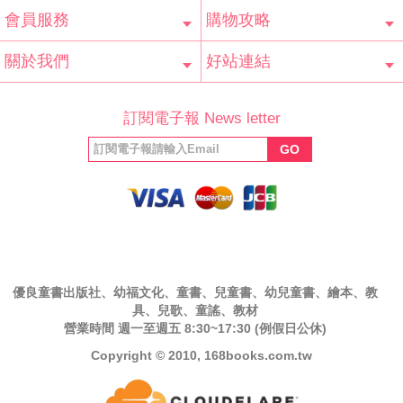
會員服務
購物攻略
會員辨法
客服信箱
隱私條款
網站導覽
常見問題
購物說明
訂單查詢
關於我們
好站連結
公司簡介
最新消息
版權聲明
產品保固
等家寶寶社會
LINE官方帳號
Facebook 粉
訂閱電子報 News letter
福利協會
絲專頁
GO
優良童書出版社、幼福文化、童書、兒童書、幼兒童書、繪本、教
具、兒歌、童謠、教材
營業時間 週一至週五 8:30~17:30 (例假日公休)
Copyright © 2010, 168books.com.tw