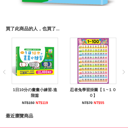
買了此商品的人，也買了...
1日10分の畫畫小練習-進
忍者兔學習掛圖【１~１０
階篇
０】
NT$150
NT$119
NT$70
NT$55
最近瀏覽商品