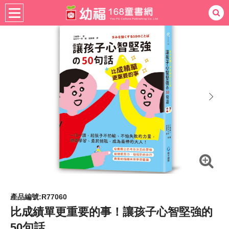
書籍分齡
適用年齡
4-6歲
熱門：
忍者兔
ㄅㄆㄇ學習
桌遊
掛圖
手指按按
拼圖
練習本
積木
黏土
有聲
3D立體書
繪本讀本
最強王
next
產品編號:R77060
比成績單更重要的事！讓孩子心智堅強的
50句話