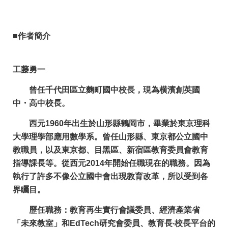
■作者簡介
工藤勇一
曾任千代田區立麴町國中校長，現為横濱創英國
中・高中校長。
西元1960年出生於山形縣鶴岡市，畢業於東京理科
大學理學部應用數學系。曾任山形縣、東京都公立國中
教職員，以及東京都、目黑區、新宿區教育委員會教育
指導課長等。從西元2014年開始任職現在的職務。因為
執行了許多不像公立國中會出現教育改革，所以受到各
界矚目。
歷任職務：教育再生實行會議委員、經濟產業省
「未來教室」和EdTech研究會委員、教育長‧校長平台的