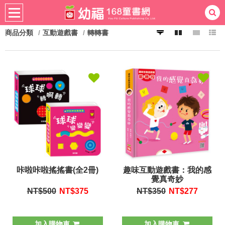
商品分類
互動遊戲書
轉轉書
熱門：
忍者兔
ㄅㄆㄇ學習
桌遊
掛圖
手指按按
拼圖
練習本
積木
黏土
有聲
3D立體書
繪本讀本
最強王
咔啦咔啦搖搖書(全2冊)
趣味互動遊戲書：我的感
覺真奇妙
NT$500
NT$
375
NT$350
NT$
277
加入購物車
加入購物車