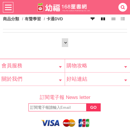
商品分類
有聲學習
卡通DVD
熱門：
忍者兔
ㄅㄆㄇ學習
桌遊
掛圖
手指按按
拼圖
練習本
積木
黏土
有聲
3D立體書
繪本讀本
最強王
會員服務
購物攻略
會員辨法
客服信箱
隱私條款
網站導覽
常見問題
購物說明
訂單查詢
關於我們
好站連結
公司簡介
最新消息
版權聲明
產品保固
等家寶寶社會
LINE官方帳號
Facebook 粉
訂閱電子報 News letter
福利協會
絲專頁
GO