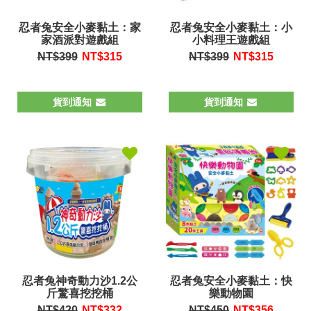
忍者兔安全小麥黏土：家
忍者兔安全小麥黏土：小
家酒派對遊戲組
小料理王遊戲組
NT$399
NT$
315
NT$399
NT$
315
貨到通知
貨到通知
忍者兔神奇動力沙1.2公
忍者兔安全小麥黏土：快
斤驚喜挖挖桶
樂動物園
NT$420
NT$
332
NT$450
NT$
356