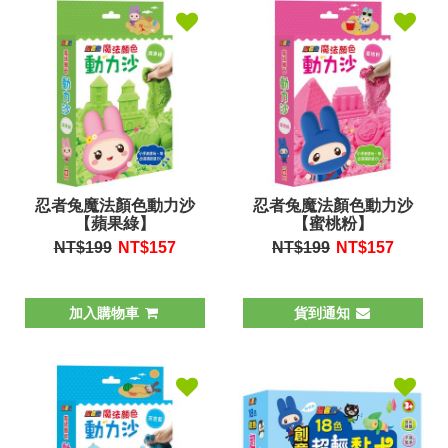
忍者兔魔法顏色動力沙
忍者兔魔法顏色動力沙
【蘋果綠】
【蜜桃粉】
NT$199
NT$
157
NT$199
NT$
157
加入購物車
貨到通知