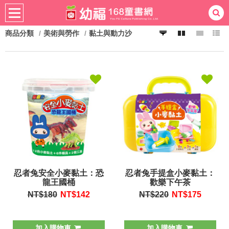
商品分類
美術與勞作
黏土與動力沙
熱門：
忍者兔
ㄅㄆㄇ學習
桌遊
掛圖
手指按按
拼圖
練習本
積木
黏土
有聲
3D立體書
繪本讀本
最強王
忍者兔安全小麥黏土：恐
忍者兔手提盒小麥黏土：
龍王國桶
歡樂下午茶
NT$180
NT$
142
NT$220
NT$
175
加入購物車
加入購物車