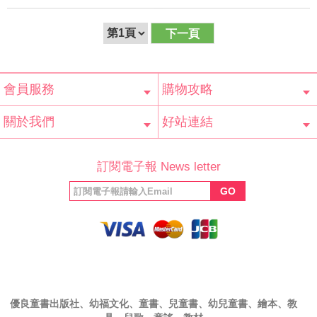
下一頁
會員服務
購物攻略
會員辨法
客服信箱
隱私條款
網站導覽
常見問題
購物說明
訂單查詢
關於我們
好站連結
公司簡介
最新消息
版權聲明
產品保固
等家寶寶社會
LINE官方帳號
Facebook 粉
訂閱電子報 News letter
福利協會
絲專頁
GO
優良童書出版社、幼福文化、童書、兒童書、幼兒童書、繪本、教