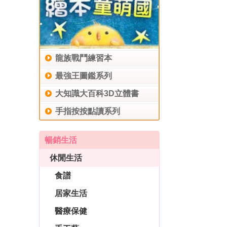
龍族戰鬥練習本
最強王圖鑑系列
大知識大百科3D立體書
手指按按點讀系列
暢銷生活
休閒生活
食譜
居家生活
醫療保健