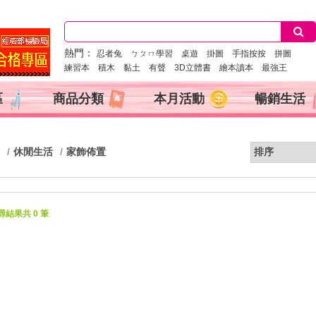
熱門：
忍者兔
ㄅㄆㄇ學習
桌遊
掛圖
手指按按
拼圖
練習本
積木
黏土
有聲
3D立體書
繪本讀本
最強王
區
商品分類
本月活動
暢銷生活
休閒生活
家飾佈置
:51
搜尋結果共 0 筆