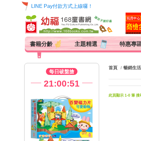
LINE Pay付款方式上線囉！
書籍分齡
主題精選
特惠專
首頁
暢銷生活
每日破盤搶
51
21:00:51
21:00
此頁顯示 1-0 筆 