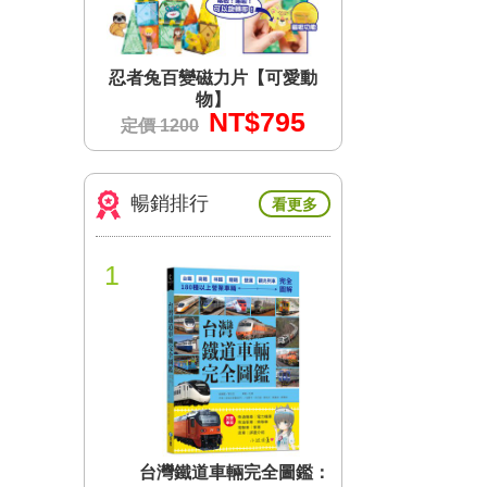
【可愛動
忍者兔百變磁力片【可愛動
忍者兔百變磁力
物】
物】
$795
NT$795
N
定價 1200
定價 1200
暢銷排行
看更多
1
台灣鐵道車輛完全圖鑑：