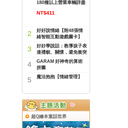
180種以上營業車輛詳盡
介紹
NT$411
好好說情緒【附48張情
2
緒智能互動遊戲圖卡】
好好學說話：教導孩子表
NT$277
3
達禮貌、關懷，避免衝突
的溝通方法（附18張好
GARAM 好神奇的算術
NT$237
4
人緣互動遊戲圖卡）
拼圖
魔法抱抱【情緒管理】
NT$221
5
NT$221
超Q繪本童話世界