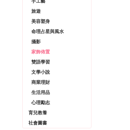
手工藝
旅遊
美容塑身
命理占星與風水
攝影
家飾佈置
雙語學習
文學小說
商業理財
生活用品
心理勵志
育兒教養
社會圖書
親子教養
懷孕與育兒
副食品
育兒用品