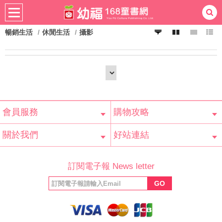
暢銷生活
休閒生活
攝影
熱門：
忍者兔
ㄅㄆㄇ學習
桌遊
掛圖
手指按按
拼圖
練習本
積木
黏土
有聲
3D立體書
繪本讀本
最強王
會員服務
購物攻略
會員辨法
客服信箱
隱私條款
網站導覽
常見問題
購物說明
訂單查詢
關於我們
好站連結
公司簡介
最新消息
版權聲明
產品保固
等家寶寶社會
LINE官方帳號
Facebook 粉
訂閱電子報 News letter
福利協會
絲專頁
GO