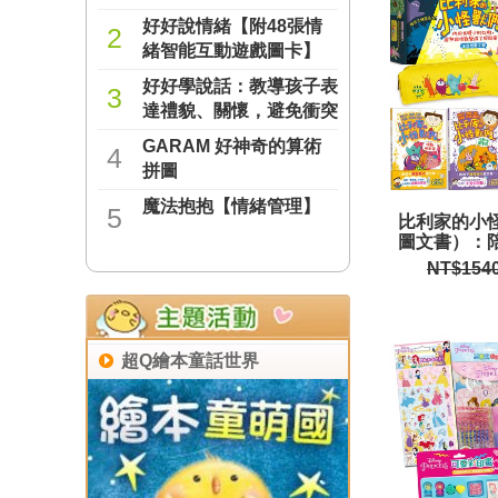
好好說情緒【附48張情
2
緒智能互動遊戲圖卡】
好好學說話：教導孩子表
NT$277
3
達禮貌、關懷，避免衝突
的溝通方法（附18張好
GARAM 好神奇的算術
NT$237
4
人緣互動遊戲圖卡）
拼圖
魔法抱抱【情緒管理】
NT$221
5
比利家的小
圖文書）：
套書1～7冊
NT$154
NT$221
加贈獨家授
超Q繪本童話世界