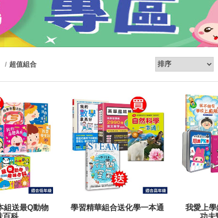
超值組合
:47
本組送最Q動物
學習精華組合送化學一本通
我愛上學
片【可愛動
味百科
功夫