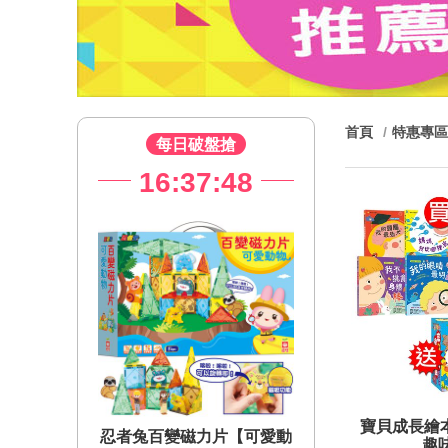
首頁
特惠專區
每日破盤搶
47
16:37:47
16:37
寶貝成長繪
【可愛動
忍者兔百變磁力片【可愛動
忍者兔百變磁力
趣