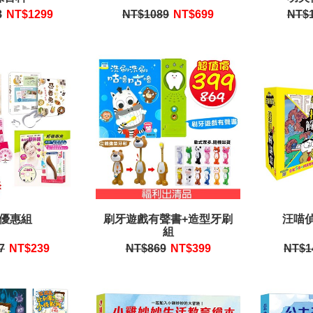
8
NT$
1299
NT$1089
NT$
699
NT$
T$795
優惠組
刷牙遊戲有聲書+造型牙刷
汪喵
組
7
NT$
239
NT$869
NT$
399
NT$1