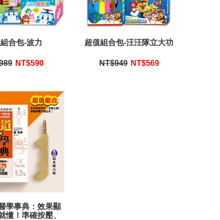
組合包-波力
超值組合包-汪汪隊立大功
989
NT$
590
NT$949
NT$
569
醫學事典：效果顯
就懂！準確按壓、