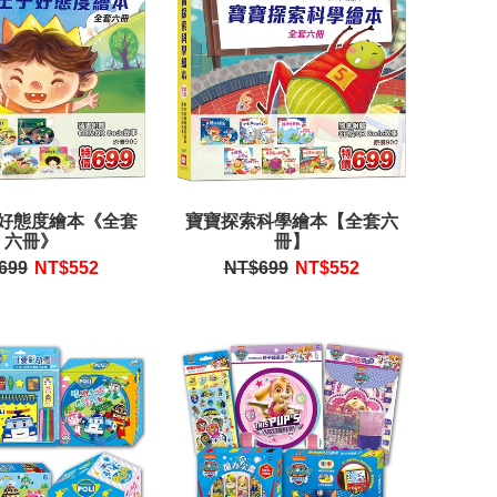
好態度繪本《全套
寶寶探索科學繪本【全套六
六冊》
冊】
699
NT$
552
NT$699
NT$
552