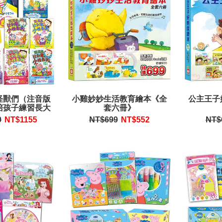
怪獸們（注音版
小雞妙妙生活教育繪本《全
公主王子
陪孩子練習長大
套六冊》
【禮物書盒裝，
0
NT$
1155
NT$699
NT$
552
NT$
權「小怪獸筆
袋】