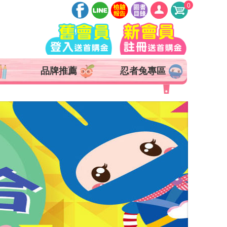
0
登入
註冊
會員中心
品牌推薦
忍者兔專區
查詢訂單
追蹤清單
抵用券 x 0 張