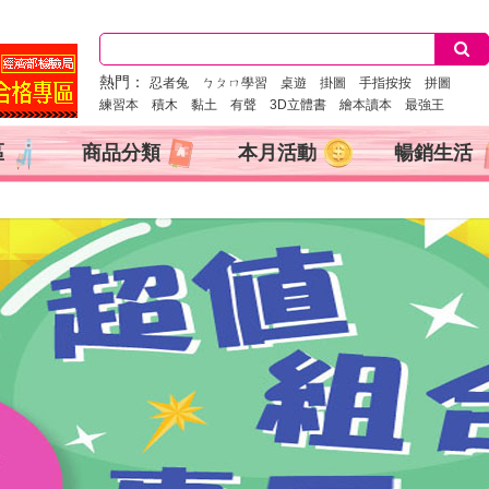
熱門：
忍者兔
ㄅㄆㄇ學習
桌遊
掛圖
手指按按
拼圖
練習本
積木
黏土
有聲
3D立體書
繪本讀本
最強王
區
商品分類
本月活動
暢銷生活