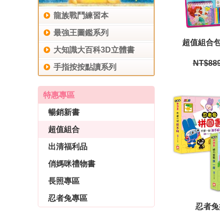
龍族戰鬥練習本
最強王圖鑑系列
超值組合包
大知識大百科3D立體書
NT$88
手指按按點讀系列
特惠專區
暢銷新書
超值組合
出清福利品
俏媽咪禮物書
長照專區
忍者兔專區
忍者兔