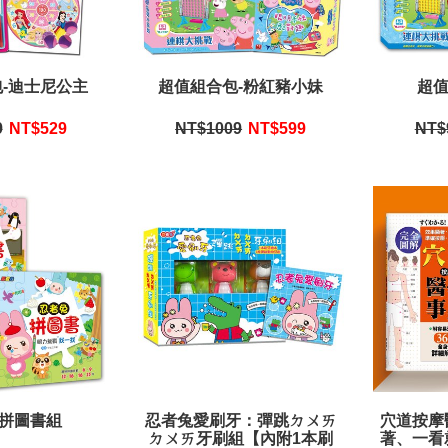
-迪士尼公主
超值組合包-粉紅豬小妹
超值
9
NT$
529
NT$1009
NT$
599
NT$
拼圖書組
忍者兔愛刷牙：彈跳ㄉㄨㄞ
穴道按摩
ㄉㄨㄞ牙刷組【內附1本刷
著、一看