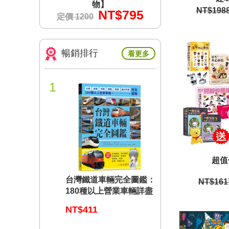
物】
物】
NT$198
$795
NT$795
N
定價 1200
定價 1200
暢銷排行
看更多
1
超值
台灣鐵道車輛完全圖鑑：
NT$161
180種以上營業車輛詳盡
介紹
NT$411