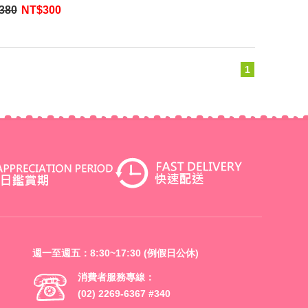
！（超值組合：1
380
NT$
300
 1原木壓穴棒）
1
週一至週五：8:30~17:30 (例假日公休)
消費者服務專線：
(02) 2269-6367 #340