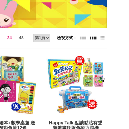
24
48
繪本+數學桌遊 送
Happy Talk 點讀黏貼有聲
鴨彩色筆12色
遊戲書送著色磁力飛機