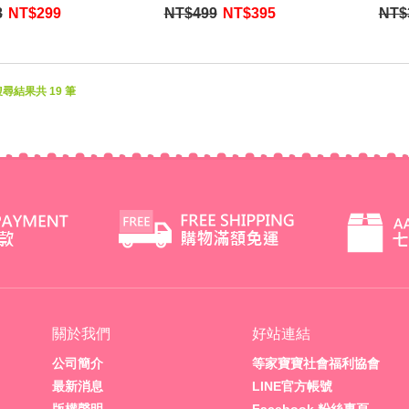
牙繪本+3枝彈跳動物牙刷】
改善症狀
8
NT$
299
NT$499
NT$
395
NT$
書 +
搜尋結果共 19 筆
關於我們
好站連結
公司簡介
等家寶寶社會福利協會
最新消息
LINE官方帳號