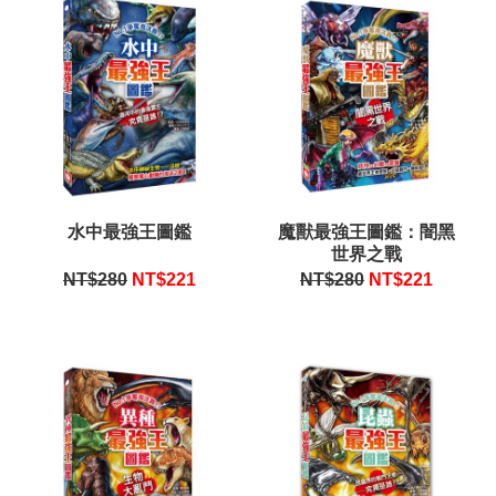
水中最強王圖鑑
魔獸最強王圖鑑：闇黑
世界之戰
NT$280
NT$
221
NT$280
NT$
221