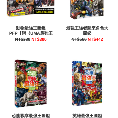
動物最強王圖鑑
最強王強者歸來角色大
PFP【附《UMA最強王
圖鑑
圖鑑》】
NT$380
NT$
300
NT$560
NT$
442
恐龍戰隊最強王圖鑑
英雄最強王圖鑑