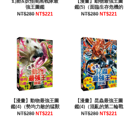
幻獸&妖怪闇黑戰隊最
【漫畫】動物最強王圖
強王圖鑑
鑑(5)（面臨生存危機的
最終決戰，迎來感動且
NT$280
NT$
221
NT$280
NT$
221
衝擊的結局！）
【漫畫】動物最強王圖
【漫畫】昆蟲最強王圖
鑑(4)（勢均力敵的猛獸
鑑(4)（混亂的第二輪戰
之爭，戰鬥即將進入準
鬥結束，準決賽對戰者
NT$280
NT$
221
NT$280
NT$
221
決賽！）
確認！）