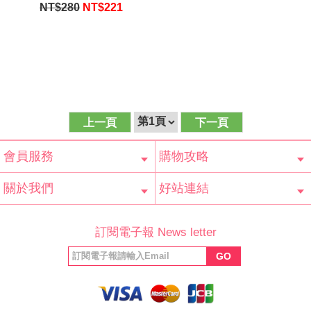
默契受到考驗，誰能在
NT$280
NT$
221
激戰中繼續生存？）
上一頁
下一頁
會員服務
購物攻略
會員辨法
客服信箱
隱私條款
網站導覽
常見問題
購物說明
訂單查詢
關於我們
好站連結
公司簡介
最新消息
版權聲明
產品保固
等家寶寶社會
LINE官方帳號
Facebook 粉
訂閱電子報 News letter
福利協會
絲專頁
GO