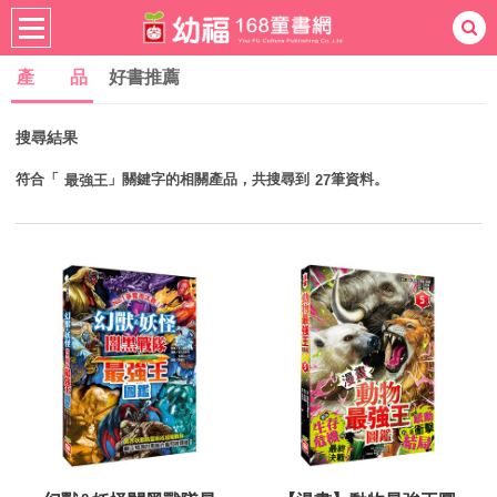
產 品
好書推薦
熱門：
忍者兔
ㄅㄆㄇ學習
桌遊
掛圖
搜尋結果
手指按按
拼圖
練習本
積木
黏土
有聲
3D立體書
繪本讀本
最強王
符合「
」關鍵字的相關產品，共搜尋到
筆資料。
最強王
27