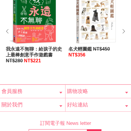
prev
next
我永遠不無聊：給孩子的史
名犬輕圖鑑
NT$450
上最棒創意手作遊戲書
NT$356
NT$280
NT$221
會員服務
購物攻略
會員辨法
客服信箱
隱私條款
網站導覽
常見問題
購物說明
訂單查詢
關於我們
好站連結
公司簡介
最新消息
版權聲明
產品保固
等家寶寶社會
LINE官方帳號
Facebook 粉
訂閱電子報 News letter
福利協會
絲專頁