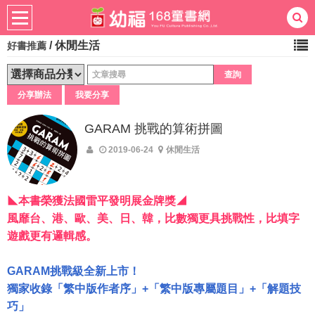
/
休閒生活
好書推薦
熱門：
忍者兔
ㄅㄆㄇ學習
桌遊
掛圖
手指按按
拼圖
練習本
積木
黏土
有聲
分享辦法
我要分享
3D立體書
繪本讀本
最強王
GARAM 挑戰的算術拼圖
2019-06-24
休閒生活
◣本書榮獲法國雷平發明展金牌獎◢
​風靡台、港、歐、美、日、韓，比數獨更具挑戰性，比填字
遊戲更有邏輯感。
GARAM挑戰級全新上市！
獨家收錄「繁中版作者序」+「繁中版專屬題目」+「解題技
巧」