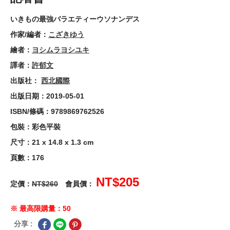
いきもの最強バラエティーウソナンデス
作家/編者：
こざきゆう
繪者：
ヨシムラヨシユキ
譯者：
許郁文
出版社：
西北國際
出版日期：2019-05-01
ISBN/條碼：9789869762526
包裝：彩色平裝
尺寸：21 x 14.8 x 1.3 cm
頁數：176
NT$205
定價：
NT$260
會員價：
※ 最高限購量：50
分享 :