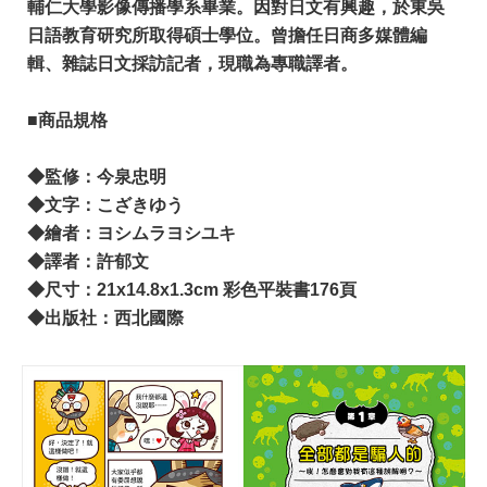
輔仁大學影像傳播學系畢業。因對日文有興趣，於東吳
日語教育研究所取得碩士學位。曾擔任日商多媒體編
輯、雜誌日文採訪記者，現職為專職譯者。
■商品規格
​◆監修：今泉忠明
◆文字：こざきゆう
◆繪者：ヨシムラヨシユキ
◆譯者：許郁文
◆尺寸：21x14.8x1.3cm 彩色平裝書176頁
◆出版社：西北國際