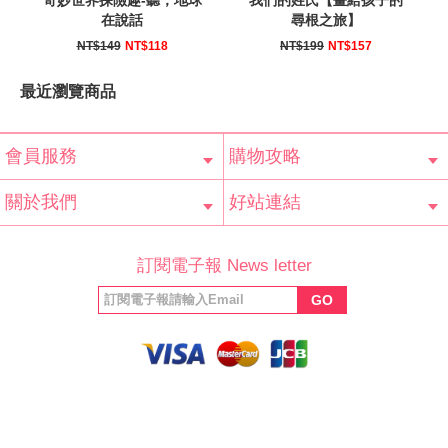
在說話
尋根之旅】
NT$149
NT$118
NT$199
NT$157
最近瀏覽商品
會員服務
購物攻略
會員辨法
客服信箱
隱私條款
網站導覽
常見問題
購物說明
訂單查詢
關於我們
好站連結
公司簡介
最新消息
版權聲明
產品保固
等家寶寶社會
LINE官方帳號
Facebook 粉
訂閱電子報 News letter
福利協會
絲專頁
GO