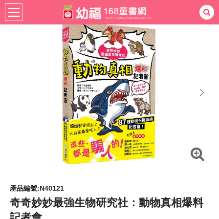
暢銷生活
休閒生活
居家生活
熱門：
忍者兔
ㄅㄆㄇ學習
桌遊
掛圖
手指按按
拼圖
練習本
積木
黏土
有聲
3D立體書
繪本讀本
最強王
next
產品編號:N40121
奇奇妙妙最強生物研究社：動物真相爆料
記者會