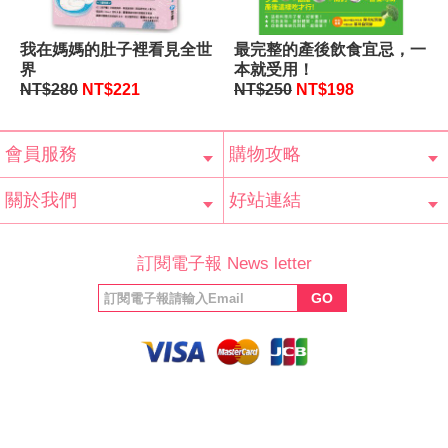
我在媽媽的肚子裡看見全世
最完整的產後飲食宜忌，一
界
本就受用！
NT$280
NT$221
NT$250
NT$198
會員服務
購物攻略
會員辨法
客服信箱
隱私條款
網站導覽
常見問題
購物說明
訂單查詢
關於我們
好站連結
公司簡介
最新消息
版權聲明
產品保固
等家寶寶社會
LINE官方帳號
Facebook 粉
訂閱電子報 News letter
福利協會
絲專頁
GO