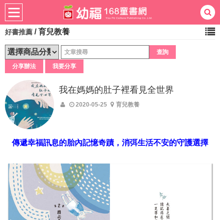
/
育兒教養
好書推薦
熱門：
忍者兔
ㄅㄆㄇ學習
桌遊
掛圖
手指按按
拼圖
練習本
積木
黏土
有聲
分享辦法
我要分享
3D立體書
繪本讀本
最強王
我在媽媽的肚子裡看見全世界
2020-05-25
育兒教養
傳遞幸福訊息的胎內記憶奇蹟，消弭生活不安的守護選擇