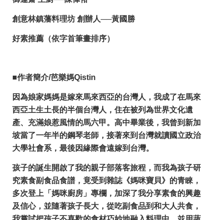
創意林鎮藩料理坊 創辦人──黃國勝
好素推薦（依字首筆畫排序）
■
作者簡介/
芭樂媽
Qistin
因為娘家媽媽是嫁來馬來西亞的台灣人，我成了在馬來
西亞土生土長的半個台灣人，住在被列為世界文化遺
產、充滿娘惹風情的馬六甲。高中畢業後，我曾到新加
坡當了一年半的鋼琴老師，接著來到台灣就讀國立政治
大學社會系，最後因緣際會遠嫁到台灣。
孩子的誕生開啟了我的親子部落客旅程，而我為孩子研
究素食副食品食譜，竟受到雜誌《媽咪寶貝》的青睞，
多次登上「媽咪廚房」專欄，加深了我分享素食的興趣
及信心，並隨著孩子長大，從吃副食品到和大人共食，
我嘗試把孩子不喜歡的食材巧妙地融入料理中，並用蔬