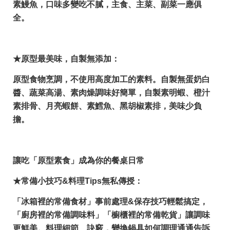
素鰻魚，口味多變吃不膩，主食、主菜、副菜一應俱
全。
★原型最美味，自製無添加：
原型食物烹調，不使用高度加工的素料。自製無蛋奶白
醬、蔬菜高湯、素肉燥調味好簡單，自製素明蝦、橙汁
素排骨、月亮蝦餅、素鱈魚、黑胡椒素排，美味少負
擔。
讓吃「原型素食」成為你的餐桌日常
★常備小技巧&料理Tips無私傳授：
「冰箱裡的常備食材」事前處理&保存技巧輕鬆搞定，
「廚房裡的常備調味料」「櫥櫃裡的常備乾貨」讓調味
更鮮美。料理細節、訣竅，變換鍋具如何調理通通告訴