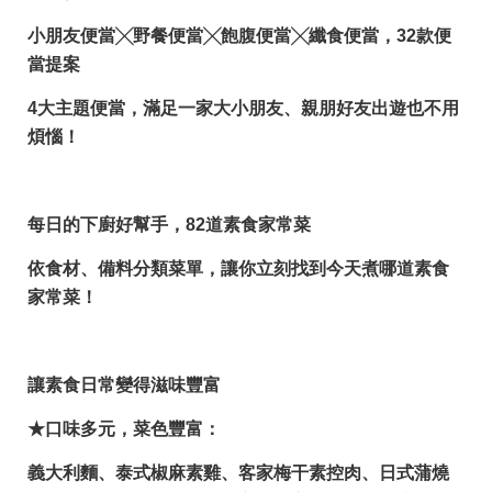
小朋友便當
╳
野餐便當
╳
飽腹便當
╳
纖食便當，
32
款便
當提案
4大主題便當，滿足一家大小朋友、親朋好友出遊也不用
煩惱！
每日的下廚好幫手，
82
道素食家常菜
依食材、備料分類菜單，讓你立刻找到今天煮哪道素食
家常菜！
讓素食日常變得滋味豐富
★口味多元，菜色豐富：
義大利麵、泰式椒麻素雞、客家梅干素控肉、日式蒲燒