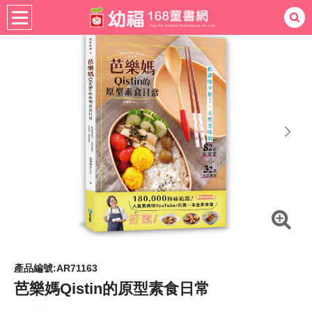
暢銷生活
休閒生活
食譜
熱門：
忍者兔
ㄅㄆㄇ學習
桌遊
掛圖
手指按按
拼圖
練習本
積木
黏土
有聲
3D立體書
繪本讀本
最強王
next
產品編號:AR71163
芭樂媽Qistin的原型素食日常