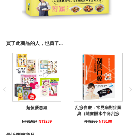
買了此商品的人，也買了...
超值優惠組
刮痧自療：常見病對症圖
典（隨書贈水牛角刮痧
板）
NT$1617
NT$239
NT$250
NT$188