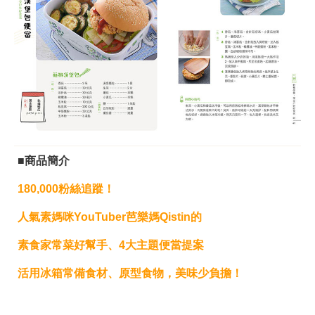
■商品簡介
180,000
粉絲追蹤！
人氣素媽咪
YouTuber
芭樂媽
Qistin
的
素食家常菜好幫手、
4
大主題便當提案
活用冰箱常備食材、原型食物，美味少負擔！