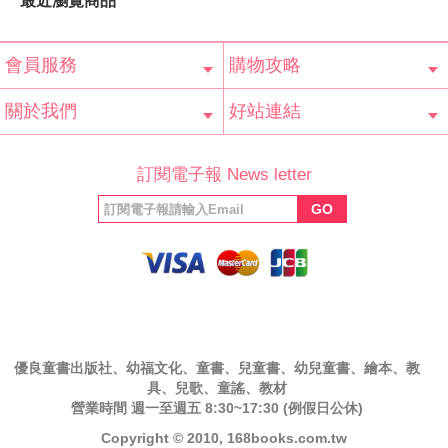
最近瀏覽商品
會員服務
購物攻略
會員辨法
客服信箱
隱私條款
網站導覽
常見問題
購物說明
訂單查詢
關於我們
好站連結
公司簡介
最新消息
版權聲明
產品保固
等家寶寶社會
LINE官方帳號
Facebook 粉
訂閱電子報 News letter
福利協會
絲專頁
GO
優良童書出版社、幼福文化、童書、兒童書、幼兒童書、繪本、教
具、兒歌、童謠、教材
營業時間 週一至週五 8:30~17:30 (例假日公休)
Copyright © 2010, 168books.com.tw