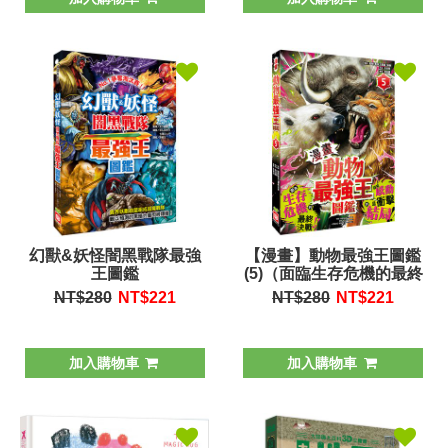
幻獸&妖怪闇黑戰隊最強
【漫畫】動物最強王圖鑑
王圖鑑
(5)（面臨生存危機的最終
決戰，迎來感動且衝擊的
NT$280
NT$
221
NT$280
NT$
221
結局！）
加入購物車
加入購物車