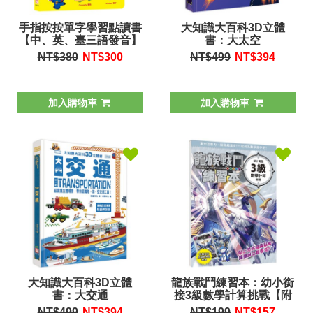
手指按按單字學習點讀書
大知識大百科3D立體
【中、英、臺三語發音】
書：大太空
NT$380
NT$
300
NT$499
NT$
394
加入購物車
加入購物車
大知識大百科3D立體
龍族戰鬥練習本：幼小銜
書：大交通
接3級數學計算挑戰【附
閃亮龍族召喚貼紙及角色
NT$499
NT$
394
NT$199
NT$
157