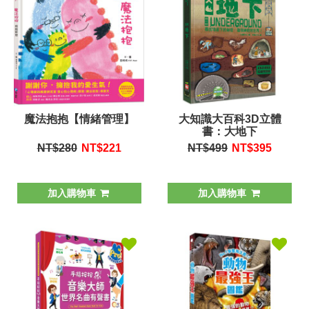
魔法抱抱【情緒管理】
大知識大百科3D立體
書：大地下
NT$280
NT$
221
NT$499
NT$
395
加入購物車
加入購物車