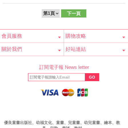
下一頁
會員服務
購物攻略
會員辨法
客服信箱
隱私條款
網站導覽
常見問題
購物說明
訂單查詢
關於我們
好站連結
公司簡介
最新消息
版權聲明
產品保固
等家寶寶社會
LINE官方帳號
Facebook 粉
訂閱電子報 News letter
福利協會
絲專頁
GO
優良童書出版社、幼福文化、童書、兒童書、幼兒童書、繪本、教