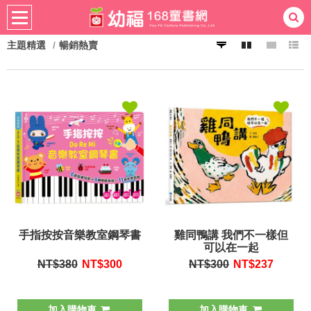
主題精選
暢銷熱賣
熱門：
忍者兔
ㄅㄆㄇ學習
桌遊
掛圖
手指按按
拼圖
練習本
積木
黏土
有聲
3D立體書
繪本讀本
最強王
手指按按音樂教室鋼琴書
雞同鴨講 我們不一樣但
可以在一起
NT$380
NT$
300
NT$300
NT$
237
加入購物車
加入購物車