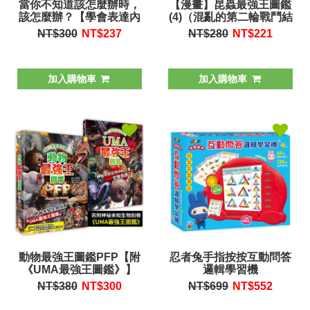
當你不知道該怎麼辦時，
【漫畫】昆蟲最強王圖鑑
該怎麼辦？【學會表達內
(4)（混亂的第二輪戰鬥結
心的感受】
束，準決賽對戰者確
NT$300
NT$
237
NT$280
NT$
221
認！）
加入購物車
加入購物車
動物最強王圖鑑PFP【附
忍者兔手指按按互動問答
《UMA最強王圖鑑》】
邏輯學習機
NT$380
NT$
300
NT$699
NT$
552