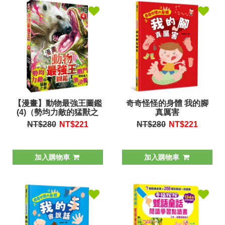
【漫畫】動物最強王圖鑑
奇奇怪怪的身體 我的腳
(4)（勢均力敵的猛獸之
真厲害
爭，戰鬥即將進入準決
NT$280
NT$
221
NT$280
NT$
221
賽！）
加入購物車
加入購物車