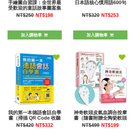
手繪圖自習課：全世界最
日本語核心慣用語600句
受歡迎的童話故事圖案集
NT$250
NT$
198
NT$320
NT$
253
加入購物車
加入購物車
我的第一本德語會話自學
神奇軟頭皮氣血調合按摩
書（掃描 QR Code 收聽
書（隨書附贈全陶瓷軟頭
德語會話朗讀）
皮紓壓按摩板）
NT$420
NT$
332
NT$499
NT$
199