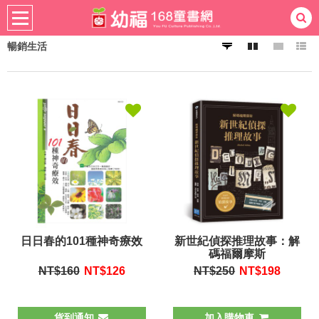
暢銷生活
熱門：
忍者兔
ㄅㄆㄇ學習
桌遊
掛圖
手指按按
拼圖
練習本
積木
黏土
有聲
3D立體書
繪本讀本
最強王
日日春的101種神奇療效
新世紀偵探推理故事：解
碼福爾摩斯
NT$160
NT$
126
NT$250
NT$
198
貨到通知
加入購物車