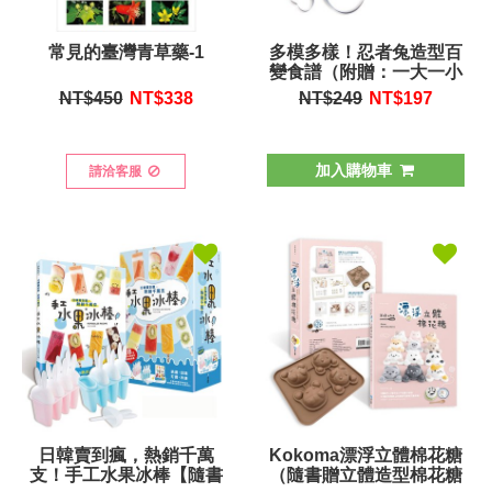
常見的臺灣青草藥-1
多模多樣！忍者兔造型百
變食譜（附贈：一大一小
兔子造型雙壓模）
NT$450
NT$
338
NT$249
NT$
197
加入購物車
請洽客服
日韓賣到瘋，熱銷千萬
Kokoma漂浮立體棉花糖
支！手工水果冰棒【隨書
（隨書贈立體造型棉花糖