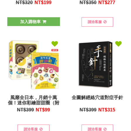
附贈：8支兔子冰棒模
矽膠模）
NT$320
NT$
199
NT$350
NT$
277
型】
加入購物車
請洽客服
風靡全日本，月銷十萬
全圖解經絡穴道對症手針
個！迷你彩繪甜甜圈（附
贈無花紋全圓形6連甜甜
NT$399
NT$
99
NT$399
NT$
315
圈模）
請洽客服
請洽客服