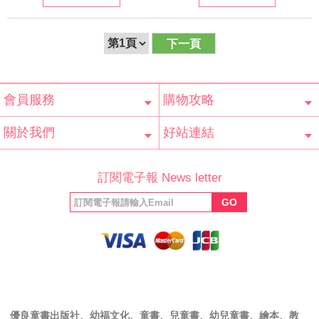
下一頁
會員服務
購物攻略
會員辨法
客服信箱
隱私條款
網站導覽
常見問題
購物說明
訂單查詢
關於我們
好站連結
公司簡介
最新消息
版權聲明
產品保固
等家寶寶社會
LINE官方帳號
Facebook 粉
訂閱電子報 News letter
福利協會
絲專頁
GO
優良童書出版社、幼福文化、童書、兒童書、幼兒童書、繪本、教