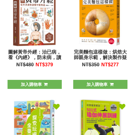
圖解黃帝外經：治已病，
完美麵包這樣做：烘焙大
看《內經》，防未病，讀
師親身示範，解決製作疑
《外經》，這本書讓你讀
惑，2000張步驟圖解，
NT$480
NT$
379
NT$350
NT$
277
懂中醫奧義
新手也能100%成功！
加入購物車
加入購物車