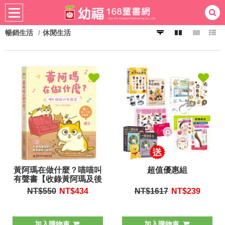
暢銷生活
休閒生活
熱門：
忍者兔
ㄅㄆㄇ學習
桌遊
掛圖
手指按按
拼圖
練習本
積木
黏土
有聲
3D立體書
繪本讀本
最強王
黃阿瑪在做什麼？喵喵叫
超值優惠組
有聲書【收錄黃阿瑪及後
宮貓咪的真實喵叫聲】
NT$550
NT$
434
NT$1617
NT$
239
加入購物車
加入購物車