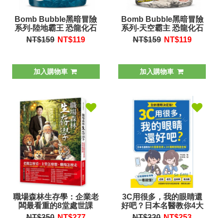
Bomb Bubble黑暗冒險
Bomb Bubble黑暗冒險
系列-陸地霸王 恐龍化石
系列-天空霸主 恐龍化石
沐浴球
泡澡球
NT$159
NT$
119
NT$159
NT$
119
加入購物車
加入購物車
職場森林生存學：企業老
3C用很多，我的眼睛還
闆最看重的8堂處世課
好吧？日本名醫教你4大
居家自測Ｘ24種眼部問題
NT$350
NT$
277
NT$320
NT$
253