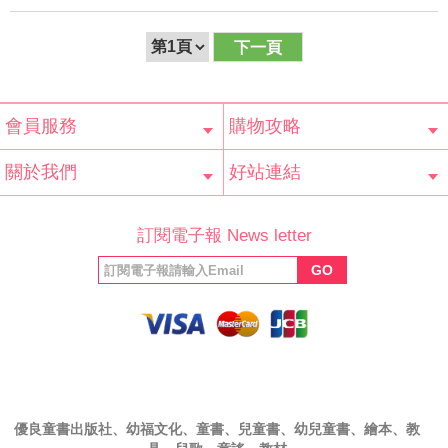
下一頁
會員服務
購物攻略
會員辨法
客服信箱
隱私條款
網站導覽
常見問題
購物說明
訂單查詢
關於我們
好站連結
公司簡介
最新消息
版權聲明
產品保固
等家寶寶社會
LINE官方帳號
Facebook 粉
訂閱電子報 News letter
福利協會
絲專頁
GO
優良童書出版社、幼福文化、童書、兒童書、幼兒童書、繪本、教