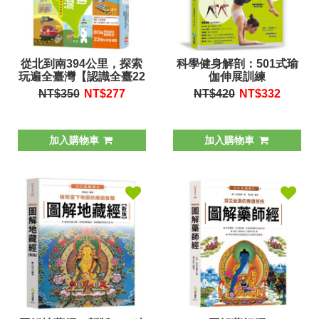
從北到南394公里，探索
科學健身解剖：501式瑜
玩遍全臺灣【認識全臺22
伽伸展訓練
個縣市景點歷史，豐富地
NT$350
NT$
277
NT$420
NT$
332
理知識。】
加入購物車
加入購物車