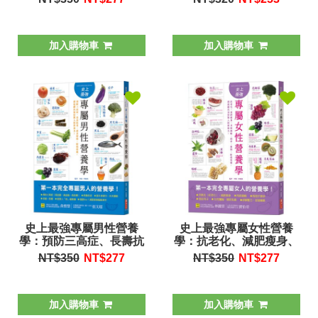
全解
加入購物車
加入購物車
史上最強專屬男性營養
史上最強專屬女性營養
學：預防三高症、長壽抗
學：抗老化、減肥瘦身、
老、改善便祕、防癌保
月經順暢、助孕、豐胸、
NT$350
NT$
277
NT$350
NT$
277
健，創造體內加倍驚人的
防癌保健，創造體內加倍
營養力！
驚人的營養力！
加入購物車
加入購物車