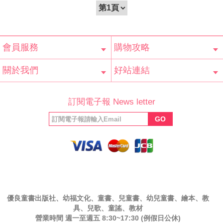
會員服務
購物攻略
會員辨法
客服信箱
隱私條款
網站導覽
常見問題
購物說明
訂單查詢
關於我們
好站連結
公司簡介
最新消息
版權聲明
產品保固
等家寶寶社會
LINE官方帳號
Facebook 粉
訂閱電子報 News letter
福利協會
絲專頁
GO
優良童書出版社、幼福文化、童書、兒童書、幼兒童書、繪本、教
具、兒歌、童謠、教材
營業時間 週一至週五 8:30~17:30 (例假日公休)