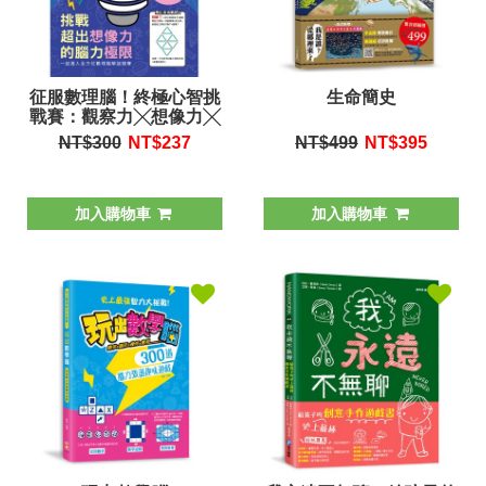
征服數理腦！終極心智挑
生命簡史
戰賽：觀察力╳想像力╳
創造力╳記憶力，左右腦
NT$300
NT$
237
NT$499
NT$
395
黃金思維益智遊戲！
加入購物車
加入購物車