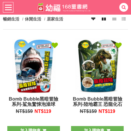
暢銷生活
休閒生活
居家生活
熱門：
忍者兔
ㄅㄆㄇ學習
桌遊
掛圖
手指按按
拼圖
練習本
積木
黏土
有聲
3D立體書
繪本讀本
最強王
Bomb Bubble黑暗冒險
Bomb Bubble黑暗冒險
系列-鯊魚驚悚泡澡球
系列-陸地霸王 恐龍化石
沐浴球
NT$159
NT$
119
NT$159
NT$
119
加入購物車
加入購物車