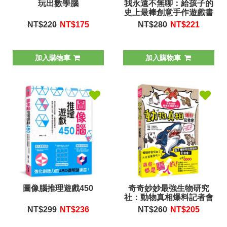
玩出數學腦
我永遠不無聊：給孩子的
史上最棒創意手作遊戲書
NT$220
NT$
175
NT$280
NT$
221
加入購物車
加入購物車
圖像腦推理遊戲450
奇奇妙妙最強生物研究
社：動物真相爆料記者會
NT$299
NT$
236
NT$260
NT$
205