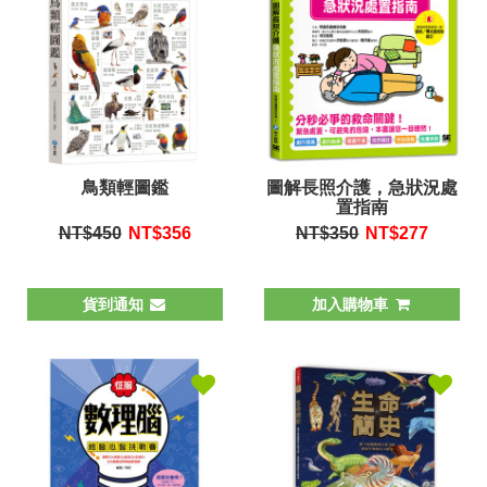
鳥類輕圖鑑
圖解長照介護，急狀況處
置指南
NT$450
NT$
356
NT$350
NT$
277
貨到通知
加入購物車