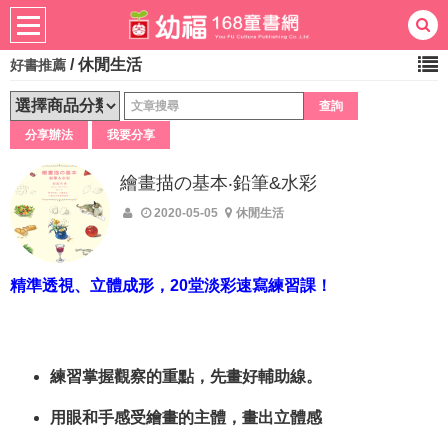
/
休閒生活
好書推薦
熱門：
忍者兔
ㄅㄆㄇ學習
桌遊
掛圖
手指按按
拼圖
練習本
積木
黏土
有聲
分享辦法
我要分享
3D立體書
繪本讀本
最強王
繪畫描の基本‧鉛筆&水彩
2020-05-05
休閒生活
精準透視、立體成形，20堂淡彩速寫練習課！
練習掌握觀察的重點，先畫好輔助線。
用眼和手感受繪畫的主體，畫出立體感