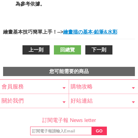
為參考依據。
繪畫基本技巧簡單上手！-->
繪畫描の基本‧鉛筆&水彩
上一則
回總覽
下一則
您可能需要的商品
會員服務
購物攻略
會員辨法
客服信箱
隱私條款
網站導覽
常見問題
購物說明
訂單查詢
關於我們
好站連結
公司簡介
最新消息
版權聲明
產品保固
等家寶寶社會
LINE官方帳號
Facebook 粉
訂閱電子報 News letter
福利協會
絲專頁
GO