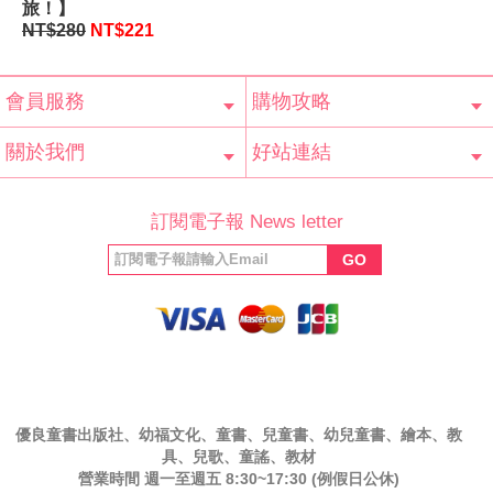
旅！】
NT$280
NT$221
會員服務
購物攻略
會員辨法
客服信箱
隱私條款
網站導覽
常見問題
購物說明
訂單查詢
關於我們
好站連結
公司簡介
最新消息
版權聲明
產品保固
等家寶寶社會
LINE官方帳號
Facebook 粉
訂閱電子報 News letter
福利協會
絲專頁
GO
優良童書出版社、幼福文化、童書、兒童書、幼兒童書、繪本、教
具、兒歌、童謠、教材
營業時間 週一至週五 8:30~17:30 (例假日公休)