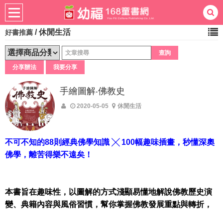
/
休閒生活
好書推薦
熱門：
忍者兔
ㄅㄆㄇ學習
桌遊
掛圖
手指按按
拼圖
練習本
積木
黏土
有聲
分享辦法
我要分享
3D立體書
繪本讀本
最強王
手繪圖解‧佛教史
2020-05-05
休閒生活
不可不知的88則經典佛學知識 ╳ 100幅趣味插畫，秒懂深奧
佛學，離苦得樂不遠矣！
本書旨在趣味性，以圖解的方式淺顯易懂地解說佛教歷史演
變、典籍內容與風俗習慣，幫你掌握佛教發展重點與轉折，