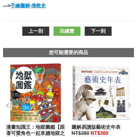
--->
手繪圖解‧佛教史
上一則
回總覽
下一則
您可能需要的商品
prev
next
漫畫知識王：地獄圖鑑【跟
圖解易讀版藝術史年表
著可愛角色一起來趟地獄之
NT$380
NT$300