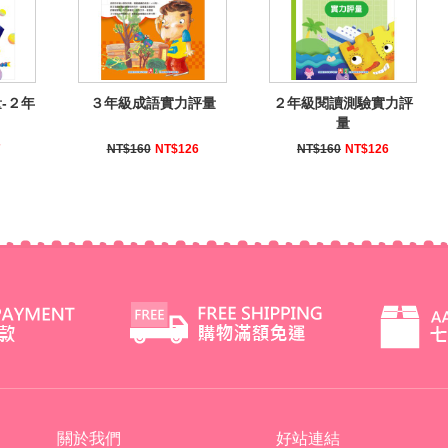
-２年
３年級成語實力評量
２年級閱讀測驗實力評
量
7
NT$160
NT$126
NT$160
NT$126
關於我們
好站連結