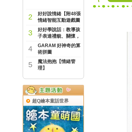
好好說情緒【附48張
2
情緒智能互動遊戲圖
卡】
好好學說話：教導孩
NT$277
3
子表達禮貌、關懷，
避免衝突的溝通方法
GARAM 好神奇的算
NT$237
4
（附18張好人緣互動
術拼圖
遊戲圖卡）
魔法抱抱【情緒管
NT$221
5
理】
NT$221
超Q繪本童話世界