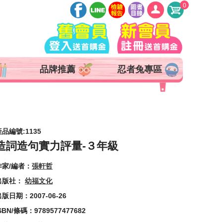
0
登入
註冊
會員中心
品牌推薦
忍者兔專區
查詢訂單
追蹤清單
抵用券 x 0 張
產品編號:1135
造詞造句實力評量-３年級
作家/編者：
張軒哲
出版社：
幼福文化
版日期：2007-06-26
SBN/條碼：9789577477682