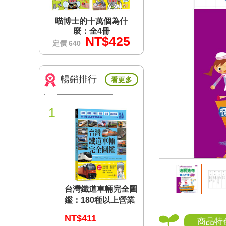
個為什
喵博士的十萬個為什
喵博士的十萬個為
冊
麼：全4冊
麼：全4冊
$425
NT$425
NT$4
定價 640
定價 640
暢銷排行
看更多
1
台灣鐵道車輛完全圖
鑑：180種以上營業
車輛詳盡介紹
NT$411
商品特