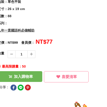
包裝：單色平裝
寸：26 x 19 cm
頁數：88
系列：
九年一貫國語科必備輔助
NT$77
定價：
NT$99
會員價：
數量
※ 最高限購量：50
加入購物車
喜愛清單
分享 :