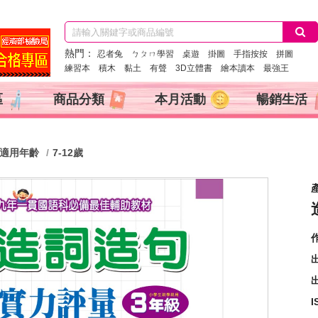
熱門：
忍者兔
ㄅㄆㄇ學習
桌遊
掛圖
手指按按
拼圖
練習本
積木
黏土
有聲
3D立體書
繪本讀本
最強王
區
商品分類
本月活動
暢銷生活
適用年齡
7-12歲
出
I