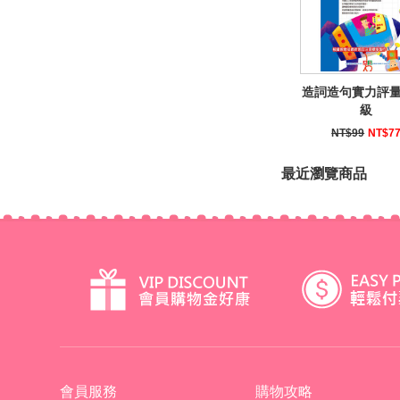
造詞造句實力評量
級
NT$99
NT$7
最近瀏覽商品
會員服務
購物攻略