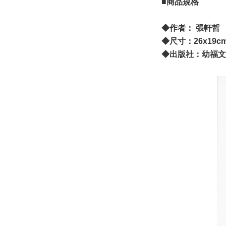
■商品規格
◆作者： 張軒哲​
​◆尺寸：26x19
◆出版社：幼福文