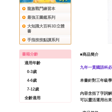
龍族戰鬥練習本
最強王圖鑑系列
大知識大百科3D立體
書
手指按按點讀系列
書籍分齡
■商品簡介
適用年齡
九年一貫國語科必
0-3歲
4-6歲
本書針對三年級學
7-12歲
內容含括了字詞解
全齡適用
可以靈活運用出來
休閒生活
育兒教養
社會圖書