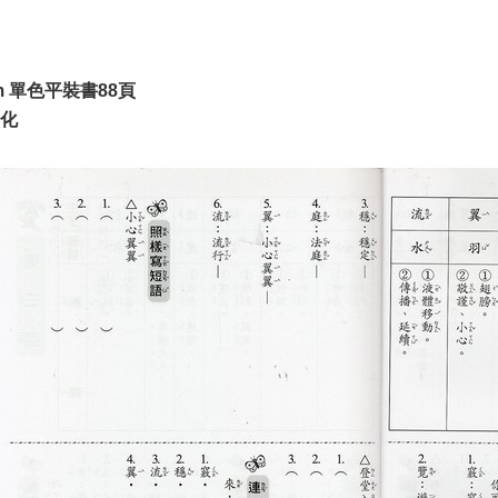
cm 單色平裝書88頁
化