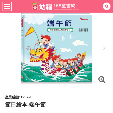
書籍分齡
適用年齡
4-6歲
熱門：
忍者兔
ㄅㄆㄇ學習
桌遊
掛圖
手指按按
拼圖
練習本
積木
黏土
有聲
3D立體書
繪本讀本
最強王
next
產品編號:1237-1
節日繪本-端午節