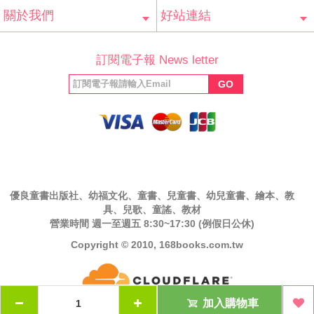
會員辨法
客服信箱
隱私條款
網站導覽
常見問題
購物說明
訂單查詢
關於我們
好站連結
公司簡介
最新消息
版權聲明
產品保固
等家寶寶社會
LINE官方帳號
Facebook 粉
訂閱電子報 News letter
福利協會
絲專頁
GO
優良童書出版社、幼福文化、童書、兒童書、幼兒童書、繪本、教
具、兒歌、童謠、教材
營業時間 週一至週五 8:30~17:30 (例假日公休)
Copyright © 2010, 168books.com.tw
加入購物車