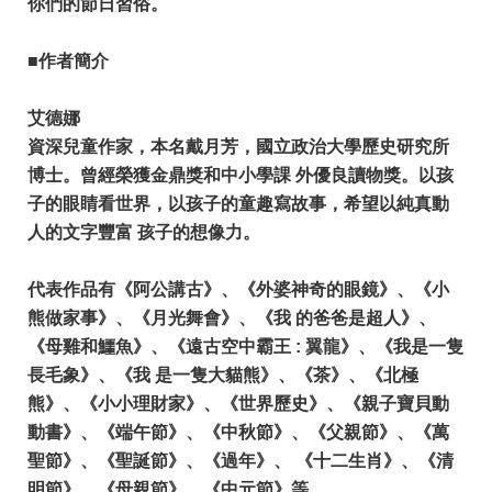
你們的節日習俗。
■作者簡介
艾德娜
資深兒童作家，本名戴月芳，國立政治大學歷史研究所
博士。曾經榮獲金鼎獎和中小學課 外優良讀物獎。以孩
子的眼睛看世界，以孩子的童趣寫故事，希望以純真動
人的文字豐富 孩子的想像力。
​代表作品有《阿公講古》、《外婆神奇的眼鏡》、《小
熊做家事》、《月光舞會》、《我 的爸爸是超人》、
《母雞和鱷魚》、《遠古空中霸王 : 翼龍》、《我是一隻
長毛象》、《我 是一隻大貓熊》、《茶》、《北極
熊》、《小小理財家》、《世界歷史》、《親子寶貝動
動書》、《端午節》、《中秋節》、《父親節》、《萬
聖節》、《聖誕節》、《過年》、 《十二生肖》、《清
明節》、《母親節》、《中元節》等。