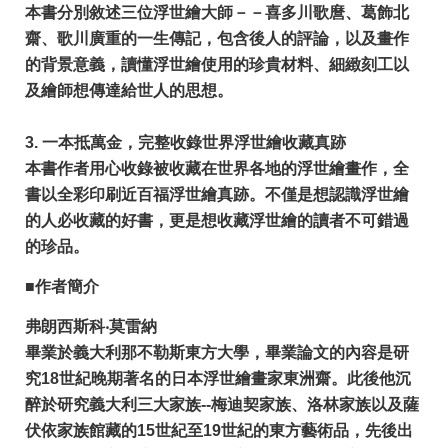
本書分別敘述三位浮世繪大師－－喜多川歌麿、葛飾北
齋、歌川廣重的一生傳記，包含後人的評論，以及畫作
的背景意義，讀懂浮世繪使用的珍貴材料、細緻刻工以
及繪師想傳達給世人的思想。
3. 一本抵萬金，完整收錄世界浮世繪收藏真跡
本書作者用心收錄被收藏在世界各地的浮世繪畫作，全
書以全彩印刷近百福浮世繪真跡。不僅是想認識浮世繪
的人必收藏的好書，更是想收藏浮世繪的讀者不可錯過
的珍品。
■作者簡介
弗朗西斯科‧莫雷納
畢業於義大利那不勒斯東方大學，畢業論文的內容是研
究18世紀晚期著名的日本浮世繪畫家東洲齋。此後他沉
醉於研究義大利三大家族--梅迪契家族、洛林家族以及薩
伏依家族館藏的15世紀至19世紀的東方藝術品，先後出