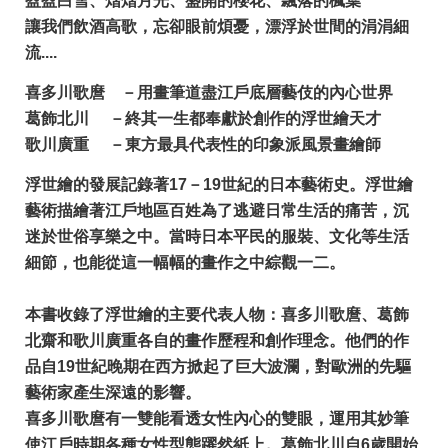
盈盈白雪、熠熠月光、盛開的櫻花、飄落的楓葉
讓我們飲酒高歌，忘卻眼前煩憂，漂浮於世間的涓涓細
流....
喜多川歌麿 －用畫筆道盡江戶底層藝伎的內心世界
葛飾北川 －終其一生都奉獻於創作的浮世繪天才
歌川廣重 －東方最具代表性的印象派風景畫繪師
浮世繪的發展記錄著17－19世紀的日本藝術史。浮世繪
藝術描繪著江戶地區百姓為了逃避日常生活的痛苦，沉
迷於世俗享樂之中。當時日本平民的服裝、文化等生活
細節，也能從這一幅幅的畫作之中綜觀一二。
本書收錄了浮世繪的主要代表人物：喜多川歌麿、葛飾
北齋和歌川廣重各自的畫作歷程和創作理念。他們的作
品自19世紀晚期在西方掀起了巨大波瀾，對歐洲的先驅
藝術家產生深遠的影響。
喜多川歌麿有一雙能看透女性內心的雙眼，運用其妙筆
使江戶時期各種女性型態躍然紙上。葛飾北川自6歲開始