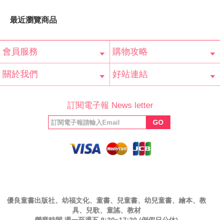
最近瀏覽商品
會員服務
購物攻略
會員辨法
客服信箱
隱私條款
網站導覽
常見問題
購物說明
訂單查詢
關於我們
好站連結
公司簡介
最新消息
版權聲明
產品保固
等家寶寶社會
LINE官方帳號
Facebook 粉
訂閱電子報 News letter
福利協會
絲專頁
GO
優良童書出版社、幼福文化、童書、兒童書、幼兒童書、繪本、教
具、兒歌、童謠、教材