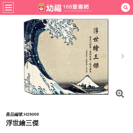
書籍分齡
全齡適用
社會圖書
熱門：
忍者兔
ㄅㄆㄇ學習
桌遊
掛圖
手指按按
拼圖
練習本
積木
黏土
有聲
3D立體書
繪本讀本
最強王
next
產品編號:H29009
浮世繪三傑