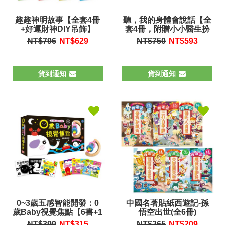
趣趣神明故事【全套4冊
聽，我的身體會說話【全
+好運財神DIY吊飾】
套4冊，附贈小小醫生扮
演聲光玩具4件組】
NT$796
NT$
629
NT$750
NT$
593
貨到通知
貨到通知
0~3歲五感智能開發：0
中國名著貼紙西遊記-孫
歲Baby視覺焦點【6書+1
悟空出世(全6冊)
原木手搖鈴】
NT$399
NT$
315
NT$265
NT$
209