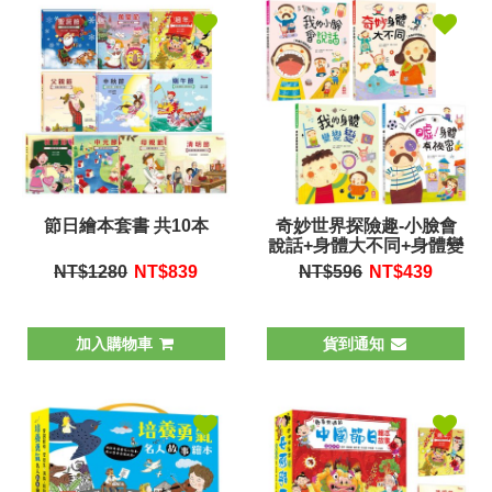
節日繪本套書 共10本
奇妙世界探險趣-小臉會
說話+身體大不同+身體變
變變+身體有祕密(共四冊)
NT$1280
NT$
839
NT$596
NT$
439
加入購物車
貨到通知