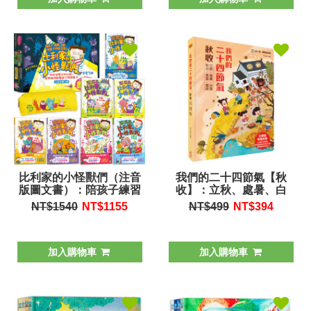
比利家的小怪獸們（注音
我們的二十四節氣【秋
版圖文書）：陪孩子練習
收】：立秋、處暑、白
長大套書1～7冊【禮物書
露、秋分、寒露、霜降
NT$1540
NT$
1155
NT$499
NT$
394
盒裝，加贈獨家授權「小
怪獸筆袋】
加入購物車
加入購物車