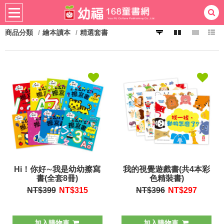
商品分類
繪本讀本
精選套書
熱門：
忍者兔
ㄅㄆㄇ學習
桌遊
掛圖
手指按按
拼圖
練習本
積木
黏土
有聲
3D立體書
繪本讀本
最強王
Hi！你好∼我是幼幼擦寫
我的視覺遊戲書(共4本彩
書(全套8冊)
色精裝書)
NT$399
NT$
315
NT$396
NT$
297
加入購物車
加入購物車