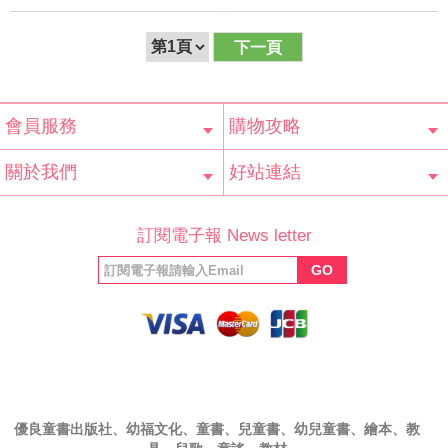
下一頁
會員服務
購物攻略
會員辨法
客服信箱
隱私條款
網站導覽
常見問題
購物說明
訂單查詢
關於我們
好站連結
公司簡介
最新消息
版權聲明
產品保固
等家寶寶社會
LINE官方帳號
Facebook 粉
訂閱電子報 News letter
福利協會
絲專頁
GO
優良童書出版社、幼福文化、童書、兒童書、幼兒童書、繪本、教