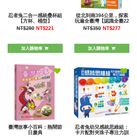
忍者兔二合一感統疊杯組
從北到南394公里，探索
【方杯、桶型】
玩遍全臺灣【認識全臺22
個縣市景點歷史，豐富地
NT$280
NT$
221
NT$350
NT$
277
理知識。】
加入購物車
加入購物車
臺灣故事小百科：熱鬧節
忍者兔幼兒感統思維組：
日慶典
卡片配對夾珠子專注力訓