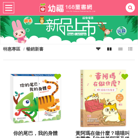
熱門：
忍者兔
ㄅㄆㄇ學習
桌遊
掛圖
手指按按
拼圖
練習本
積木
黏土
有聲
3D立體書
繪本讀本
最強王
特惠專區
暢銷新書
你的尾巴，我的身體
黃阿瑪在做什麼？喵喵叫