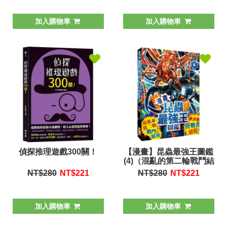
加入購物車
加入購物車
偵探推理遊戲300關！
【漫畫】昆蟲最強王圖鑑
(4)（混亂的第二輪戰鬥結
束，準決賽對戰者確
NT$280
NT$
221
NT$280
NT$
221
認！）
加入購物車
加入購物車