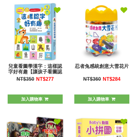
兒童看圖學漢字：這樣認
忍者兔感統創意大雪花片
字好有趣【讓孩子看圖認
字，運用聯想力，學會
NT$350
NT$
277
NT$360
NT$
284
100個字】
加入購物車
加入購物車