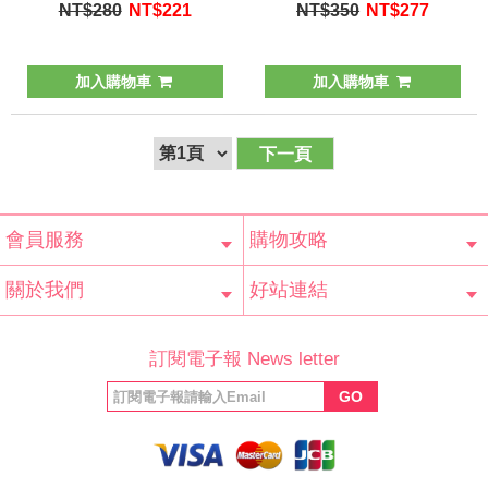
練
NT$280
NT$
221
NT$350
NT$
277
加入購物車
加入購物車
下一頁
會員服務
購物攻略
會員辨法
客服信箱
隱私條款
網站導覽
常見問題
購物說明
訂單查詢
關於我們
好站連結
公司簡介
最新消息
版權聲明
產品保固
等家寶寶社會
LINE官方帳號
Facebook 粉
訂閱電子報 News letter
福利協會
絲專頁
GO