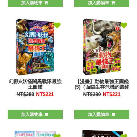
加入購物車
加入購物車
幻獸&妖怪闇黑戰隊最強
【漫畫】動物最強王圖鑑
王圖鑑
(5)（面臨生存危機的最終
決戰，迎來感動且衝擊的
NT$280
NT$
221
NT$280
NT$
221
結局！）
加入購物車
加入購物車