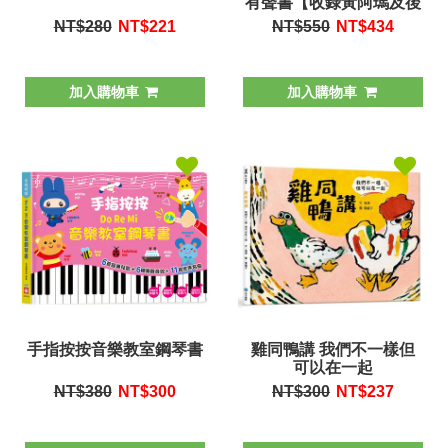
有聲書【收錄黃阿瑪及後
宮貓咪的真實喵叫聲】
NT$280
NT$
221
NT$550
NT$
434
加入購物車
加入購物車
手指按按音樂教室鋼琴書
雞同鴨講 我們不一樣但
可以在一起
NT$380
NT$
300
NT$300
NT$
237