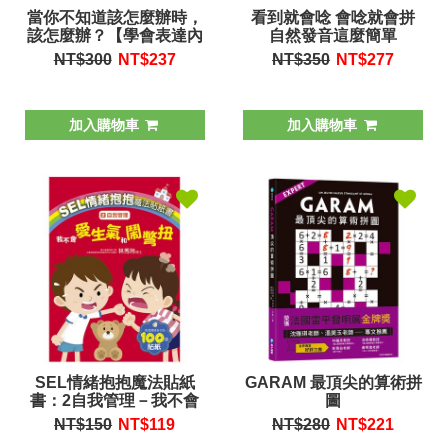
當你不知道該怎麼辦時，
看到就會唸 會唸就會拼
該怎麼辦？【學會表達內
自然發音這麼簡單
心的感受】
NT$300
NT$
237
NT$350
NT$
277
加入購物車
加入購物車
SEL情緒抱抱魔法貼紙
GARAM 最頂尖的算術拼
書：2自我管理－我不會
圖
愛生氣和鬧彆扭
NT$150
NT$
119
NT$280
NT$
221