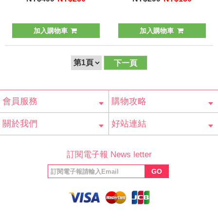
加入購物車
加入購物車
下一頁
會員服務
購物攻略
會員辨法
客服信箱
隱私條款
網站導覽
常見問題
購物說明
訂單查詢
關於我們
好站連結
公司簡介
最新消息
版權聲明
產品保固
等家寶寶社會
LINE官方帳號
Facebook 粉
訂閱電子報 News letter
福利協會
絲專頁
GO