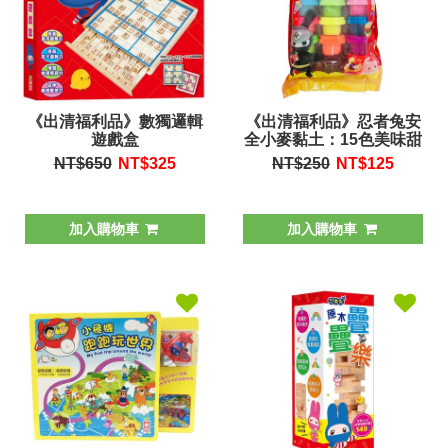
《出清福利品》數獨邏輯
《出清福利品》忍者兔安
遊戲盒
全小麥黏土：15色美味甜
點澎派包
NT$650
NT$
325
NT$250
NT$
125
加入購物車
加入購物車