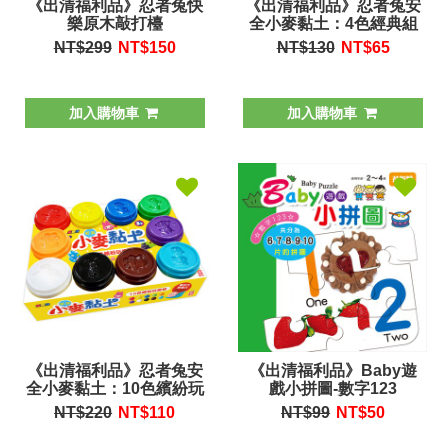
《出清福利品》忍者兔快
《出清福利品》忍者兔安
樂原木敲打檯
全小麥黏土：4色經典組
NT$299
NT$
150
NT$130
NT$
65
加入購物車
加入購物車
《出清福利品》忍者兔安
《出清福利品》Baby遊
全小麥黏土：10色繽紛玩
戲小拼圖-數字123
樂組
NT$220
NT$
110
NT$99
NT$
50