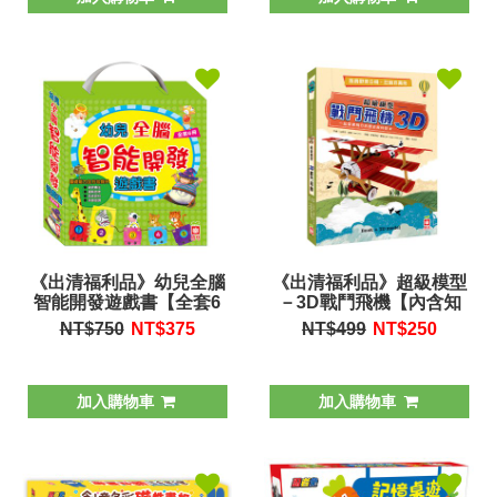
《出清福利品》幼兒全腦
《出清福利品》超級模型
智能開發遊戲書【全套6
－3D戰鬥飛機【內含知
冊】
識書+超大飛機組合模
NT$750
NT$
375
NT$499
NT$
250
型】
加入購物車
加入購物車