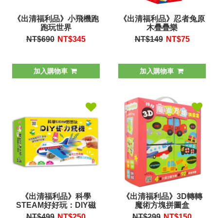
《出清福利品》小飛機跑
《出清福利品》忍者兔原
跑玩世界
木疊疊樂
NT$690
NT$
345
NT$149
NT$
75
加入購物車
加入購物車
《出清福利品》科學
《出清福利品》3D轉轉
STEAM好好玩：DIY磁
魔術方塊拼圖盒
力飛機
NT$499
NT$
250
NT$299
NT$
150