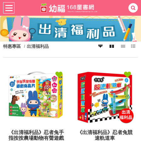
熱門：
忍者兔
ㄅㄆㄇ學習
桌遊
掛圖
手指按按
拼圖
練習本
積木
黏土
有聲
3D立體書
繪本讀本
最強王
特惠專區
出清福利品
《出清福利品》忍者兔手
《出清福利品》忍者兔競
指按按農場動物有聲遊戲
速軌道車