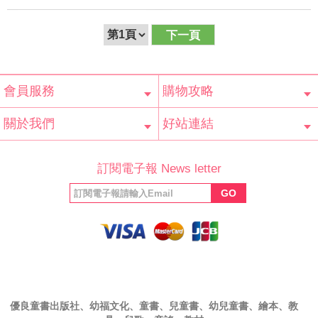
下一頁
會員服務
購物攻略
會員辨法
客服信箱
隱私條款
網站導覽
常見問題
購物說明
訂單查詢
關於我們
好站連結
公司簡介
最新消息
版權聲明
產品保固
等家寶寶社會
LINE官方帳號
Facebook 粉
訂閱電子報 News letter
福利協會
絲專頁
GO
優良童書出版社、幼福文化、童書、兒童書、幼兒童書、繪本、教