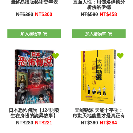
圖解易讀版藝術史年表
直面人性：用佛洛伊德分
析佛洛伊德
NT$380
NT$
300
NT$580
NT$
458
加入購物車
加入購物車
日本恐怖傳說【124則發
天能勁源 天能十字功：
生在身邊的詭異故事】
啟動天地能量才是真正有
能量的身心靈修練
NT$280
NT$
221
NT$360
NT$
284