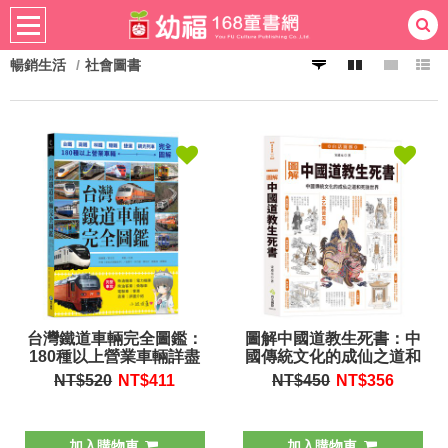
暢銷生活
社會圖書
熱門：
忍者兔
ㄅㄆㄇ學習
桌遊
掛圖
手指按按
拼圖
練習本
積木
黏土
有聲
3D立體書
繪本讀本
最強王
台灣鐵道車輛完全圖鑑：
圖解中國道教生死書：中
180種以上營業車輛詳盡
國傳統文化的成仙之道和
介紹
死後世界
NT$520
NT$
411
NT$450
NT$
356
加入購物車
加入購物車